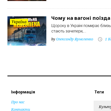
Чому на вагоні поїзд
Україна
Щороку в Україні помирає близь
стають зачепери,...
by
Олександр Ярмоленко
1 К
Інформація
Теги
Про нас
Культ
Контакти