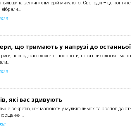
тьківщина величних імперій минулого. Сьогодні – це контине
зібрали...
2026
лери, що тримають у напрузі до останньо
нтриги, несподівані сюжетні повороти, тонкі психологічні мані
ли...
2026
ів, які вас здивують
ьше секретів, ніж малюють у мультфільмах та розповідають 
прощання...
026