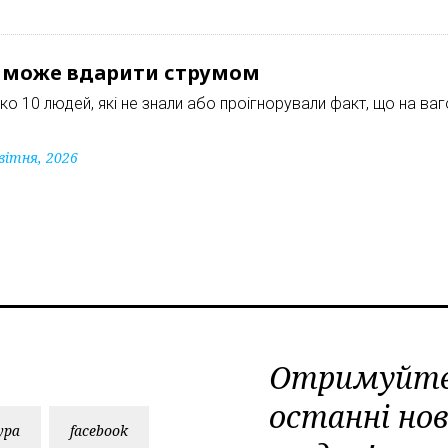
а може вдарити струмом
ко 10 людей, які не знали або проігнорували факт, що на в
вітня, 2026
Отримуйт
останні но
ура
facebook