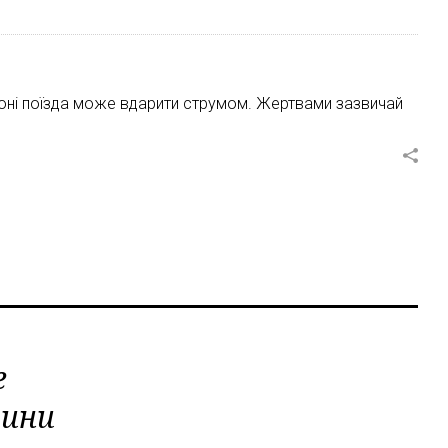
агоні поїзда може вдарити струмом. Жертвами зазвичай
е
вини