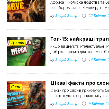
Африка – колиска людства та ба
незабаром сягне 3 мільярдів. Ми 
by
Андрій Вітер
25 Квітня, 
Топ-15: найкращі три
Цікаво
Якщо ви цінуєте інтелектуальні і
добірка фільмів для вас. Ми зібра
by
Андрій Вітер
16 Квітня, 
Цікаві факти про слон
Світ
Факти про слонів приховують біл
влаштовують справжні ритуали 
by
Андрій Вітер
9 Квітня, 2