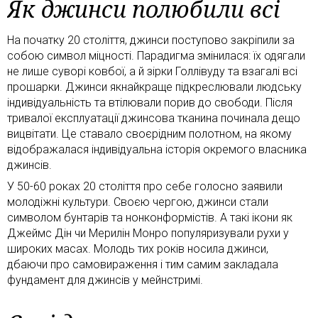
Як джинси полюбили всі
На початку 20 століття, джинси поступово закріпили за
собою символ міцності. Парадигма змінилася: їх одягали
не лише суворі ковбої, а й зірки Голлівуду та взагалі всі
прошарки. Джинси якнайкраще підкреслювали людську
індивідуальність та втілювали порив до свободи. Після
тривалої експлуатації джинсова тканина починала дещо
вицвітати. Це ставало своєрідним полотном, на якому
відображалася індивідуальна історія окремого власника
джинсів.
У 50-60 роках 20 століття про себе голосно заявили
молодіжні культури. Своєю чергою, джинси стали
символом бунтарів та нонконформістів. А такі ікони як
Джеймс Дін чи Мерилін Монро популяризували рухи у
широких масах. Молодь тих років носила джинси,
дбаючи про самовираження і тим самим закладала
фундамент для джинсів у мейнстримі.