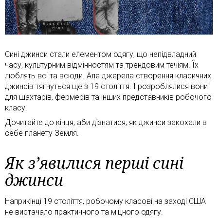
Сині джинси стали елементом одягу, що непідвладний
часу, культурним відмінностям та трендовим течіям. Їх
люблять всі та всюди. Але джерела створення класичних
джинсів тягнуться ще з 19 століття. І розроблялися вони
для шахтарів, фермерів та інших представників робочого
класу.
Дочитайте до кінця, аби дізнатися, як джинси закохали в
себе планету Земля.
Як з’явилися перші сині
джинси
Наприкінці 19 століття, робочому класові на заході США
не вистачало практичного та міцного одягу.