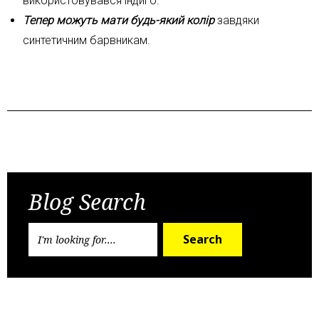
використовувався індиго.
Тепер можуть мати будь-який колір
завдяки
синтетичним барвникам.
Попередній пост
Наступний пост
Blog Search
Search