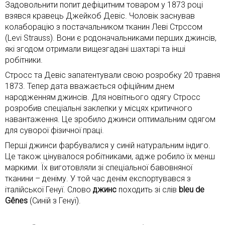
Задовольнити попит дефіцитним товаром у 1873 році
взявся кравець Джейкоб Девіс. Чоловік заснував
колаборацію з постачальником тканин Леві Стрссом
(Levi Strauss). Вони є родоначальниками перших джинсів,
які згодом отримали вищезгадані шахтарі та інші
робітники.
Стросс та Девіс запатентували свою розробку 20 травня
1873. Тепер дата вважається офіційним днем
народженням джинсів. Для новітнього одягу Стросс
розробив спеціальні заклепки у місцях критичного
навантаження. Це зробило джинси оптимальним одягом
для суворої фізичної праці.
Перші джинси фарбувалися у синій натуральним індиго.
Це також цінувалося робітниками, адже робило їх менш
маркими. Їх виготовляли зі спеціальної бавовняної
тканини – деніму. У той час денім експортувався з
італійської Генуї. Слово
джинс
походить зі слів
bleu de
Gênes
(Синій з Генуї).