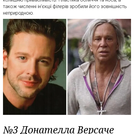
також численні ін’єкції філерів зробили його зовнішність
неприродною.
№3 Донателла Версаче