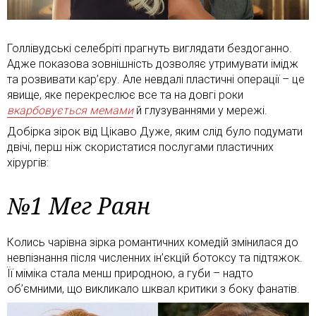
Голлівудські селебріті прагнуть виглядати бездоганно.
Адже показова зовнішність дозволяє утримувати імідж
та розвивати кар’єру. Але невдалі пластичні операції – це
явище, яке перекреслює все та на довгі роки
вкарбовується мемами
й глузуваннями у мережі.
Добірка зірок від Цікаво Дуже, яким слід було подумати
двічі, перш ніж скористатися послугами пластичних
хірургів:
№1 Мег Раян
Колись чарівна зірка романтичних комедій змінилася до
невпізнання після численних ін’єкцій ботоксу та підтяжок.
Її міміка стала менш природною, а губи – надто
об’ємними, що викликало шквал критики з боку фанатів.