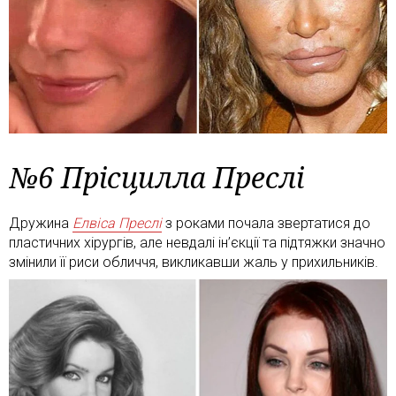
№6 Прісцилла Преслі
Дружина
Елвіса Преслі
з роками почала звертатися до
пластичних хірургів, але невдалі ін’єкції та підтяжки значно
змінили її риси обличчя, викликавши жаль у прихильників.