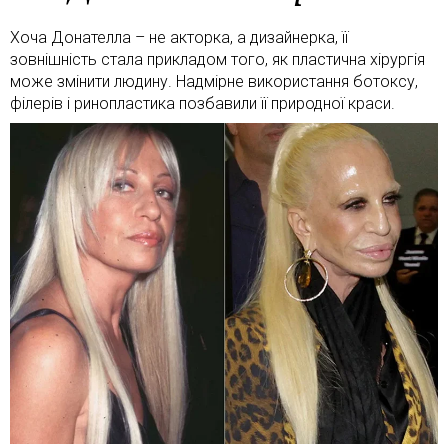
Хоча Донателла – не акторка, а дизайнерка, її
зовнішність стала прикладом того, як пластична хірургія
може змінити людину. Надмірне використання ботоксу,
філерів і ринопластика позбавили її природної краси.