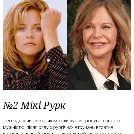
№2 Мікі Рурк
Легендарний актор, який колись зачаровував своєю
мужністю, після ряду хірургічних втручань втратив
колишню привабливість. Пластика обличчя та носа, а