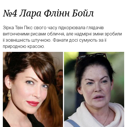
№4 Лара Флінн Бойл
Зірка Твін Пікс свого часу підкорювала глядачів
витонченими рисами обличчя, але надмірні зміни зробили
її зовнішність штучною. Фанати досі сумують за її
природною красою.