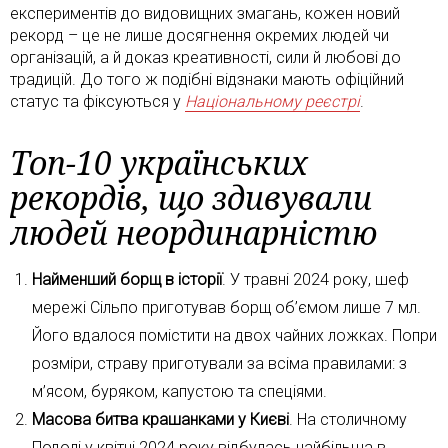
експериментів до видовищних змагань, кожен новий
рекорд – це не лише досягнення окремих людей чи
організацій, а й доказ креативності, сили й любові до
традицій. До того ж подібні відзнаки мають офіційний
статус та фіксуються у
Національному реєстрі
.
Топ-10 українських
рекордів, що здивували
людей неординарністю
Найменший борщ в історії
. У травні 2024 року, шеф
мережі Сільпо приготував борщ об’ємом лише 7 мл.
Його вдалося помістити на двох чайних ложках. Попри
розміри, страву приготували за всіма правилами: з
м’ясом, буряком, капустою та спеціями.
Масова битва крашанками у Києві
. На столичному
Подолі у квітні 2024 року відбулась найбільша в