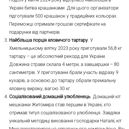
Україні битва крашанками. Для цього організатори
підготували 500 крашанок у традиційних кольорах.
Переможці отримали грошові сертифікати на
подарунки від партнерів.
Найбільша порція яловичого тартару
. У
Хмельницькому влітку 2023 року приготували 56,8 кг
тартару – це абсолютний рекорд для України.
Довжина страви склала 4 метри, а завширшки – 80
сантиметрів. У приготуванні брали участь відразу 9
кухарів, а основою до тартару обрали преміальну
яловичу вирізку, вагою 30 кг.
Соціалізований домашній улюбленець
. Домашній кіт
мешканки Житомира став першим в Україні, хто
отримав титул соціалізованого улюбленця. Завдяки
унікальній методиці виховання господарки Наталії, кіт
Міккі перетворився на справжнього компаньйона. Він