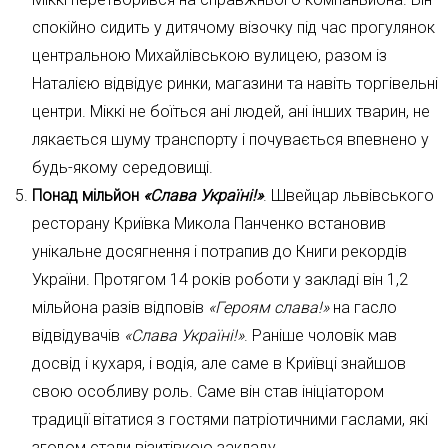
спокійно сидить у дитячому візочку під час прогулянок
центральною Михайлівською вулицею, разом із
Наталією відвідує ринки, магазини та навіть торгівельні
центри. Міккі не боїться ані людей, ані інших тварин, не
лякається шуму транспорту і почувається впевнено у
будь-якому середовищі.
Понад мільйон
«Слава Україні!»
. Швейцар львівського
ресторану Криївка Микола Панченко встановив
унікальне досягнення і потрапив до Книги рекордів
України. Протягом 14 років роботи у закладі він 1,2
мільйона разів відповів
«Героям слава!»
на гасло
відвідувачів
«Слава Україні!»
. Раніше чоловік мав
досвід і кухаря, і водія, але саме в Криївці знайшов
свою особливу роль. Саме він став ініціатором
традиції вітатися з гостями патріотичними гаслами, які
згодом стали візитівкою закладу.