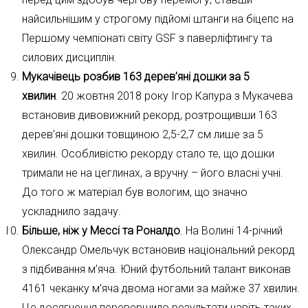
найсильнішим у строгому підйомі штанги на біцепс на
Першому чемпіонаті світу GSF з паверліфтингу та
силових дисциплін.
Мукачівець розбив 163 дерев’яні дошки за 5
хвилин
. 20 жовтня 2018 року Ігор Капура з Мукачева
встановив дивовижний рекорд, розтрощивши 163
дерев’яні дошки товщиною 2,5-2,7 см лише за 5
хвилин. Особливістю рекорду стало те, що дошки
тримали не на цеглинах, а вручну – його власні учні.
До того ж матеріал був вологим, що значно
ускладнило задачу.
Більше, ніж у Мессі та Роналдо
. На Волині 14-річний
Олександр Омельчук встановив національний рекорд
з підбивання м’яча. Юний футбольний талант виконав
4161 чеканку м’яча двома ногами за майже 37 хвилин.
Це досягнення перевершило результати навіть таких