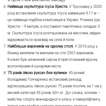
Найвища скульптура Ісуса Христа
. У Трускавці у 2020
році встановили скульптуру Ісуса заввишки 9,17 м –
це найвища подібна композиція в Україні. Розмах рук
Христа – 9 метрів, а постамент пам’ятника складає 3
м. Скульптура Ісуса розташована на височині, звідки
відкривається краєвид на села й поля.
Найбільше вареників на одному столі
. У 2016 році у
Вінниці виліпили та виклали на стіл 2507 вареників.
Кожен був начинений сиром й приготований вручну
волонтерами й кухарями міста.
75 разів лівою рукою без зупинки
. 45-річний
Володимир Гончаренко встановив рекорд,
відтиснувшись лівою рукою 75 разів поспіль за 1 хв у
віковій категорії 45 років, 60+ кг. До слова, чоловік –
майстер спорту міжнародного класу з паверліфтингу,
перед цим здобув чергову перемогу, ставши