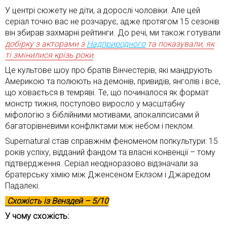
У центрі сюжету не діти, а дорослі чоловіки. Але цей
серіал точно вас не розчарує, адже протягом 15 сезонів
він збирав захмарні рейтинги. До речі, ми також готували
добірку з акторами з
Надприродного
та показували, як
ті змінилися крізь роки
.
Це культове шоу про братів Вінчестерів, які мандрують
Америкою та полюють на демонів, привидів, янголів і все,
що ховається в темряві. Те, що починалося як формат
монстр тижня, поступово виросло у масштабну
міфологію з біблійними мотивами, апокаліпсисами й
багаторівневими конфліктами між небом і пеклом.
Supernatural став справжнім феноменом попкультури: 15
років успіху, відданий фандом та власні конвенції – тому
підтвердження. Серіал неодноразово відзначали за
братерську хімію між Дженсеном Еклзом і Джаредом
Падалекі.
Схожість із
Венздей
– 5/10
У чому схожість: