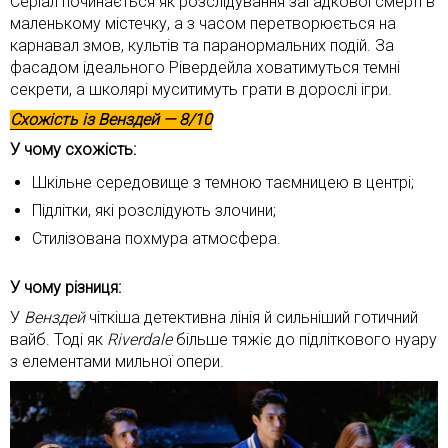
Серіал починається як розслідування загадкової смерті в
маленькому містечку, а з часом перетворюється на
карнавал змов, культів та паранормальних подій. За
фасадом ідеального Рівердейла ховатимуться темні
секрети, а школярі муситимуть грати в дорослі ігри.
Схожість із
Венздей
— 8/10
У чому схожість:
Шкільне середовище з темною таємницею в центрі;
Підлітки, які розслідують злочини;
Стилізована похмура атмосфера.
У чому різниця:
У
Венздей
чіткіша детективна лінія й сильніший готичний
вайб. Тоді як
Riverdale
більше тяжіє до підліткового нуару
з елементами мильної опери.