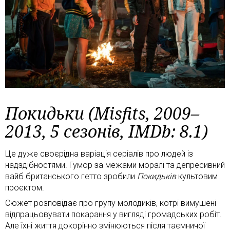
Покидьки (Misfits, 2009–
2013, 5 сезонів, IMDb: 8.1)
Це дуже своєрідна варіація серіалів про людей із
надздібностями. Гумор за межами моралі та депресивний
вайб британського гетто зробили
Покидьків
культовим
проєктом.
Сюжет розповідає про групу молодиків, котрі вимушені
відпрацьовувати покарання у вигляді громадських робіт.
Але їхні життя докорінно змінюються після таємничої