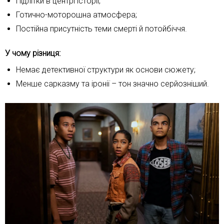
Підлітки в центрі історії;
Готично-моторошна атмосфера;
Постійна присутність теми смерті й потойбіччя.
У чому різниця:
Немає детективної структури як основи сюжету;
Менше сарказму та іронії – тон значно серйозніший.