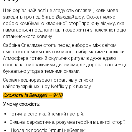
Цей серіал найчастіше згадують оглядачі, коли мова
заходить про подібні до
Венздей
шоу. Сюжет являє
собою комбінацію класичної історії про юну відьму, яка
намагається поєднати підліткове життя з належністю до
сатанинського ковену.
Сабріна Спеллман стоїть перед вибором між світом
смертних і темним шляхом магії. І вибір матиме наслідки.
Атмосфера готики й окультних ритуалів дуже вдало
поєднана з моральними дилемами, де дорослішання – це
буквально угода з темними силами.
Серіал неодноразово потрапляв у списки
найпопулярніших шоу Netflix у рік виходу.
Схожість із
Венздей
— 9/10
У чому схожість:
Готична естетика й темний настрій;
Сильна, саркастична, розумна героїня в центрі історії;
Школа як простір інтриг і небезпек;