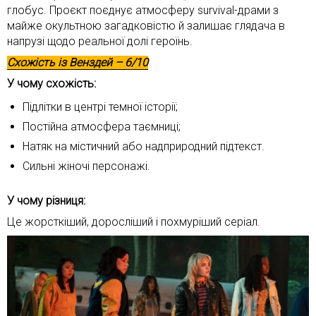
глобус. Проєкт поєднує атмосферу survival-драми з
майже окультною загадковістю й залишає глядача в
напрузі щодо реальної долі героїнь.
Схожість із
Венздей
– 6/10
У чому схожість:
Підлітки в центрі темної історії;
Постійна атмосфера таємниці;
Натяк на містичний або надприродний підтекст.
Сильні жіночі персонажі.
У чому різниця:
Це жорсткіший, доросліший і похмуріший серіал.