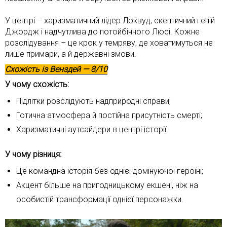
У центрі – харизматичний лідер Локвуд, скептичний геній
Джордж і надчутлива до потойбічного Люсі. Кожне
розслідування – це крок у темряву, де ховатимуться не
лише примари, а й державні змови.
Схожість із
Венздей
— 8/10
У чому схожість:
Підлітки розслідують надприродні справи;
Готична атмосфера й постійна присутність смерті;
Харизматичні аутсайдери в центрі історії.
У чому різниця:
Це командна історія без однієї домінуючої героїні;
Акцент більше на пригодницькому екшені, ніж на
особистій трансформації однієї персонажки.