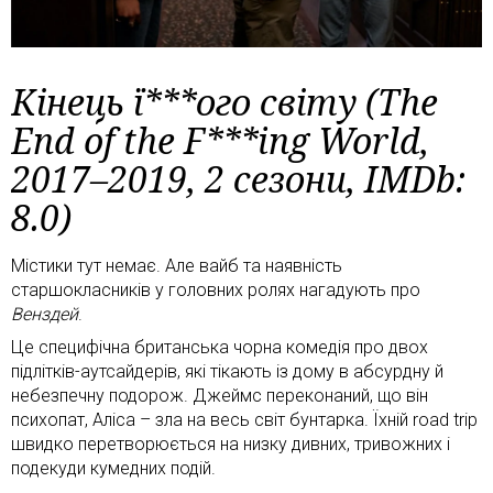
Кінець ї***ого світу (The
End of the F***ing World,
2017–2019, 2 сезони, IMDb:
8.0)
Містики тут немає. Але вайб та наявність
старшокласників у головних ролях нагадують про
Венздей
.
Це специфічна британська чорна комедія про двох
підлітків-аутсайдерів, які тікають із дому в абсурдну й
небезпечну подорож. Джеймс переконаний, що він
психопат, Аліса – зла на весь світ бунтарка. Їхній road trip
швидко перетворюється на низку дивних, тривожних і
подекуди кумедних подій.