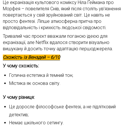
Це екранізація культового коміксу Ніла Ґеймана про
Морфея – повелителя Снів, який після століть ув’язнення
повертається у свій зруйнований світ. Це навіть не
просто фентезі. Ліпше атмосферна притча про
відповідальність і крихкість людської свідомості.
Тривалий час проєкт вважали поганою ідеєю для
екранізації, але Netflix вдалося створити візуально
вишукану й досить точну адаптацію першоджерела.
Схожість із
Венздей
– 6/10
У чому схожість:
Готична естетика й темний тон;
Містика як основа світу.
У чому різниця:
Це доросле філософське фентезі, а не підлітковий
детектив;
Немає шкільного сетингу.