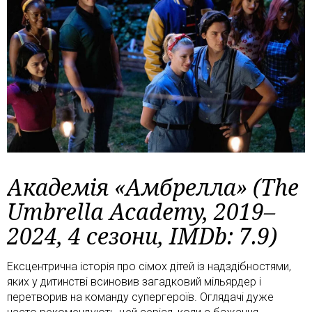
Академія «Амбрелла» (The
Umbrella Academy, 2019–
2024, 4 сезони, IMDb: 7.9)
Ексцентрична історія про сімох дітей із надздібностями,
яких у дитинстві всиновив загадковий мільярдер і
перетворив на команду супергероїв. Оглядачі дуже