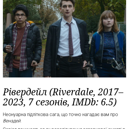
Рівердейл (Riverdale, 2017–
2023, 7 сезонів, IMDb: 6.5)
Неонуарна підліткова сага, що точно нагадає вам про
Венздей
.