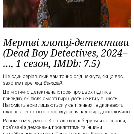
Мертві хлопці-детективи
(Dead Boy Detectives, 2024–
…, 1 сезон, IMDb: 7.5)
Ще один серіал, який вам точно слід чекнути, якщо вас
захопив перегляд
Венздей
.
Це містично-детективна історія про двох підлітків-
привидів, які після смерті вирішують не йти у вічність.
Натомість вони лишаються у світі живих і відкривають
власне агентство з розслідування надприродних злочинів.
Разом із медіумкою Крістал хлопці беруться за справи,
пов’язані з демонами, прокляттями та іншими
потойбічними істотами. Серіал поєднав британську