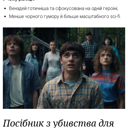
Венздей готичніша та сфокусована на одній героїні;
Менше чорного гумору й більше масштабного sci-fi.
Посібник з убивства для