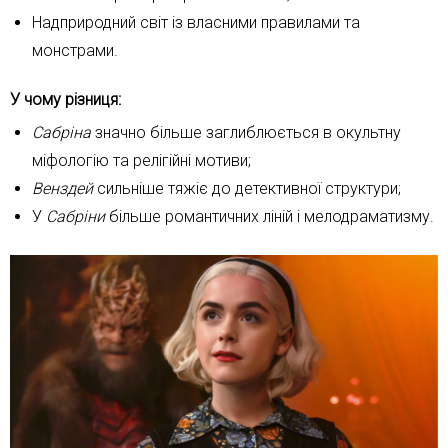
Надприродний світ із власними правилами та
монстрами.
У чому різниця:
Сабріна
значно більше заглиблюється в окультну
міфологію та релігійні мотиви;
Венздей
сильніше тяжіє до детективної структури;
У
Сабріни
більше романтичних ліній і мелодраматизму.