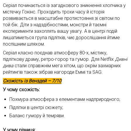
Серіал починається із загадкового зникнення хлопчика у
містечку Гокінс. Проходить трохи часу й історія
розвивається в масштабне протистояння зі світом по
той бік. Діти з надздібностями, монстри й таємні
експерименти захоплять вашу увагу. А в центрі подій
лишатиметься група підлітків, чиє дорослішання йтиме
поспішним шляхом.
Серіал класно поєднав атмосферу 80-х, містику,
підліткову драму, ретро-горор та гумор. Для Netflix
Дивні
дива
стали справжнім мега хітом, що окрім захмарних
рейтингів також зібрав нагороди Еммі та SAG.
Схожість із
Венздей
– 7/10
У чому схожість:
Похмура атмосфера з елементами надприродного;
Підлітки в центрі сюжету;
Баланс гумору й темряви.
У чому різниця: