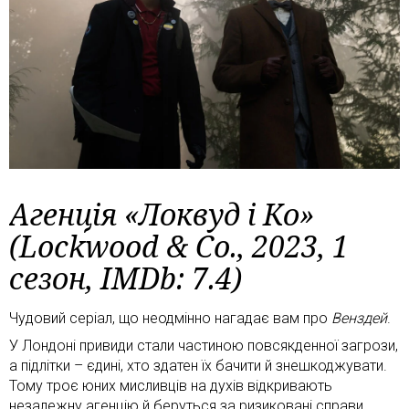
Агенція «Локвуд і Ко»
(Lockwood & Co., 2023, 1
сезон, IMDb: 7.4)
Чудовий серіал, що неодмінно нагадає вам про
Венздей
.
У Лондоні привиди стали частиною повсякденної загрози,
а підлітки – єдині, хто здатен їх бачити й знешкоджувати.
Тому троє юних мисливців на духів відкривають
незалежну агенцію й беруться за ризиковані справи.