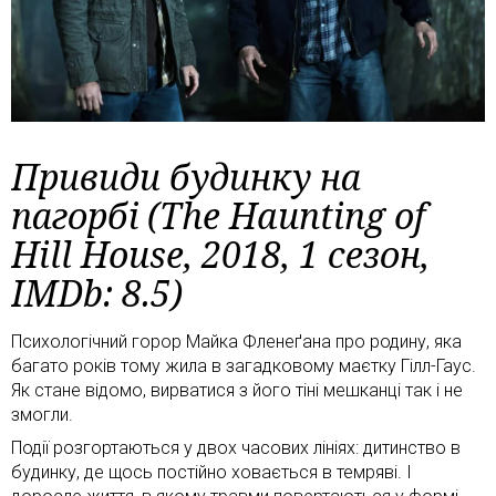
Привиди будинку на
пагорбі (The Haunting of
Hill House, 2018, 1 сезон,
IMDb: 8.5)
Психологічний горор Майка Фленеґана про родину, яка
багато років тому жила в загадковому маєтку Гілл-Гаус.
Як стане відомо, вирватися з його тіні мешканці так і не
змогли.
Події розгортаються у двох часових лініях: дитинство в
будинку, де щось постійно ховається в темряві. І