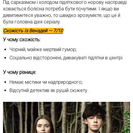
Під сарказмом і холодом підліткового норову насправді
ховається болісна потреба бути почутими. І якщо ви
дивитиметеся уважно, то швидко зрозумієте, що це й
була головна ідея серіалу.
Схожість із
Венздей
— 7/10
У чому схожість:
Чорний, майже мертвий гумор;
Соціально відсторонені, дивакуваті підлітки в центрі.
У чому різниця:
Немає містики чи надприродного;
Відсутній детектив як рушій сюжету.