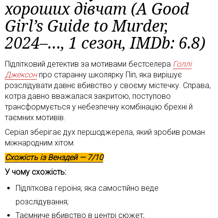
хороших дівчат (A Good
Girl’s Guide to Murder,
2024–…, 1 сезон, IMDb: 6.8)
Підлітковий детектив за мотивами бестселера
Голлі
Джексон
про старанну школярку Піп, яка вирішує
розслідувати давнє вбивство у своєму містечку. Справа,
котра давно вважалася закритою, поступово
трансформується у небезпечну комбінацію брехні й
таємних мотивів.
Серіал зберігає дух першоджерела, який зробив роман
міжнародним хітом.
Схожість із
Венздей
— 7/10
У чому схожість:
Підліткова героїня, яка самостійно веде
розслідування;
Таємниче вбивство в центрі сюжет;