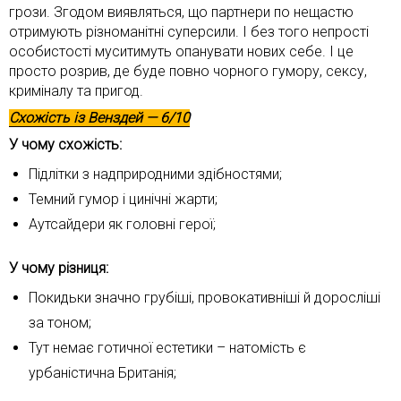
грози. Згодом виявляться, що партнери по нещастю
отримують різноманітні суперсили. І без того непрості
особистості муситимуть опанувати нових себе. І це
просто розрив, де буде повно чорного гумору, сексу,
криміналу та пригод.
Схожість із
Венздей
— 6/10
У чому схожість:
Підлітки з надприродними здібностями;
Темний гумор і цинічні жарти;
Аутсайдери як головні герої;
У чому різниця:
Покидьки значно грубіші, провокативніші й доросліші
за тоном;
Тут немає готичної естетики – натомість є
урбаністична Британія;