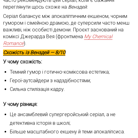
часто рекомендують цей серіал, коли є бажання
переглянути щось схоже на
Венздей
.
Серіал балансує між апокаліптичним екшеном, чорним
гумором і сімейною драмою, де суперсили часто менш
важливі, ніж особисті демони. Проєкт заснований на
коміксі Джерарда Вея (фронтмена
My Chemical
Romance
).
Схожість із
Венздей
— 8/10
У чому схожість:
Темний гумор і готично-коміксова естетика;
Герої-аутсайдери з надздібностями;
Сильна стилізація кадру.
У чому різниця:
Це ансамблевий супергеройський серіал, а не
детективна історія в школі;
Більше масштабного екшену й теми апокаліпсиса.