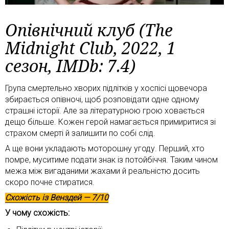
Опівнічний клуб (The
Midnight Club, 2022, 1
сезон, IMDb: 7.4)
Група смертельно хворих підлітків у хоспісі щовечора
збирається опівночі, щоб розповідати одне одному
страшні історії. Але за літературною грою ховається
дещо більше. Кожен герой намагається примиритися зі
страхом смерті й залишити по собі слід.
А ще вони укладають моторошну угоду. Перший, хто
помре, муситиме подати знак із потойбіччя. Таким чином
межа між вигаданими жахами й реальністю досить
скоро почне стиратися.
Схожість із
Венздей
— 7/10
У чому схожість: