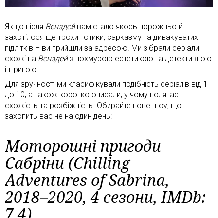
Якщо після
Венздей
вам стало якось порожньо й
захотілося ще трохи готики, сарказму та дивакуватих
підлітків – ви прийшли за адресою. Ми зібрали серіали
схожі на
Венздей
з похмурою естетикою та детективною
інтригою.
Для зручності ми класифікували подібність серіалів від 1
до 10, а також коротко описали, у чому полягає
схожість та розбіжність. Обирайте нове шоу, що
захопить вас не на один день:
Моторошні пригоди
Сабріни (Chilling
Adventures of Sabrina,
2018–2020, 4 сезони, IMDb:
7.4)